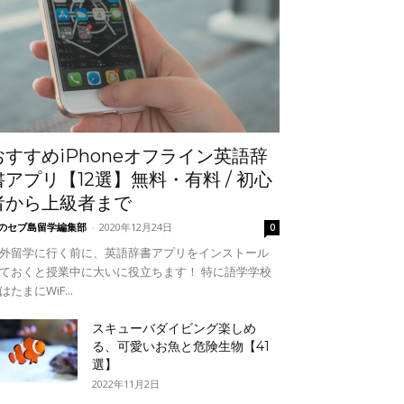
おすすめiPhoneオフライン英語辞
書アプリ【12選】無料・有料 / 初心
者から上級者まで
のセブ島留学編集部
-
2020年12月24日
0
外留学に行く前に、英語辞書アプリをインストール
ておくと授業中に大いに役立ちます！ 特に語学学校
はたまにWiF...
スキューバダイビング楽しめ
る、可愛いお魚と危険生物【41
選】
2022年11月2日