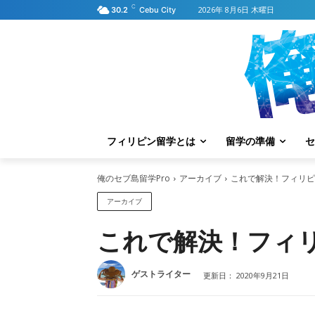
C
2026年 8月6日 木曜日
30.2
Cebu City
フィリピン留学とは
留学の準備
セ
俺のセブ島留学Pro
アーカイブ
これで解決！フィリピ
アーカイブ
これで解決！フィ
ゲストライター
更新日：
2020年9月21日